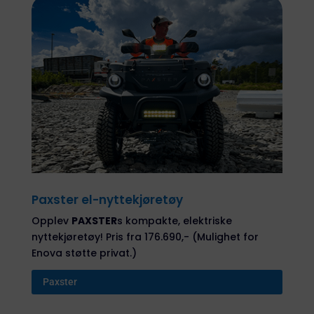
Paxster el-nyttekjøretøy
Opplev
PAXSTER
s kompakte, elektriske
nyttekjøretøy! Pris fra 176.690,- (Mulighet for
Enova støtte privat.)
Paxster