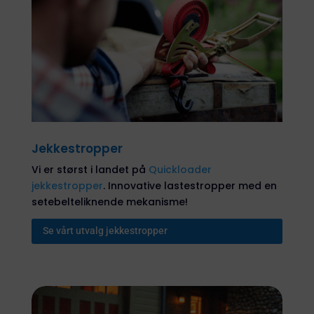
Jekkestropper
Vi er størst i landet på
Quickloader
jekkestropper
. Innovative lastestropper med en
setebelteliknende mekanisme!
Se vårt utvalg jekkestropper