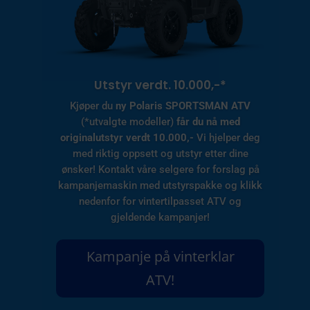
Klar for båtsesongen?
Båtturen starter hos oss! Vi har mer enn 70
båthengermodeller i sortimentet og
eventyrlig utvalg til små, mellomstore og
større båter. Sjekk ut våre
Tiki
og
Tredal
båthengermodeller og forbered deg på
sommersesongen!
Finn ny båthenger!