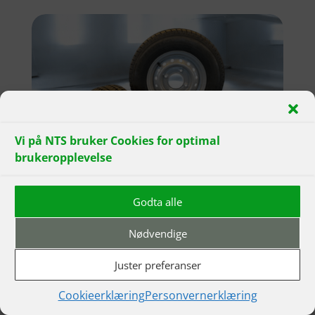
Vi på NTS bruker Cookies for optimal
brukeropplevelse
Godta alle
Tilhengerhjul
Nødvendige
Vi har til enhver tid et bredt utvalg komplette
tilhengerhjul på lager! Se også vår guide for
Juster preferanser
avlesing tilhengerhjulets detaljer!
Cookieerklæring
Personvernerklæring
Se våre vanligste tilhengerhjul her!