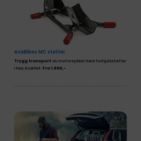
Rammy snowblower
øtter
Frontmonterbare Snøfresere fra Finske Rammy,
perfekt foran ATV.
Fra 59.900,- inkl. mva.