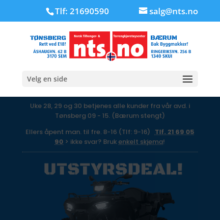
Tlf: 21690590
salg@nts.no
Velg en side
Uke 28, 29 og 30 betjenes alle kunder fra vår avd. i
Tønsberg 09 - 15. (Bærum stengt)
Ellers åpent man. til fre. 8-16 (Tlf: 9-16)
Tlf. 21 69 05
90
> ikke svar? Bruk
enkelt skjema
!